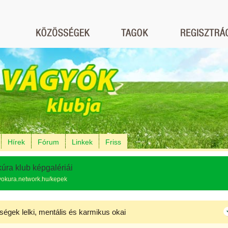
Hírek
Fórum
Linkek
Friss
úra klub képgalériái
gyokura.network.hu/kepek
ségek lelki, mentális és karmikus okai