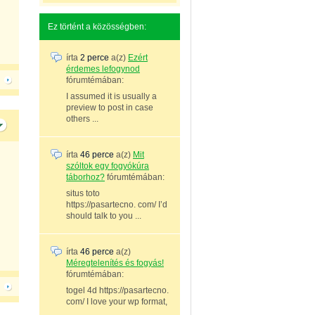
Ez történt a közösségben:
írta
2 perce
a(z)
Ezért
érdemes lefogynod
fórumtémában:
I assumed it is usually a
preview to post in case
others ...
írta
46 perce
a(z)
Mit
szóltok egy fogyókúra
táborhoz?
fórumtémában:
situs toto
https://pasartecno. com/ I’d
should talk to you ...
írta
46 perce
a(z)
Méregtelenítés és fogyás!
fórumtémában:
togel 4d https://pasartecno.
com/ I love your wp format,
...