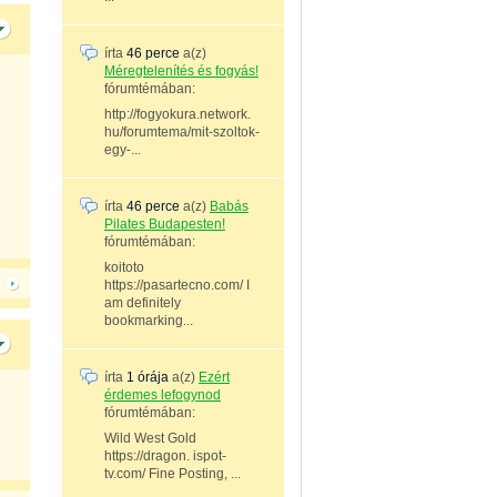
írta
46 perce
a(z)
Méregtelenítés és fogyás!
fórumtémában:
http://fogyokura.network.
hu/forumtema/mit-szoltok-
egy-...
írta
46 perce
a(z)
Babás
Pilates Budapesten!
fórumtémában:
koitoto
https://pasartecno.com/ I
am definitely
bookmarking...
írta
1 órája
a(z)
Ezért
érdemes lefogynod
fórumtémában:
Wild West Gold
https://dragon. ispot-
tv.com/ Fine Posting, ...