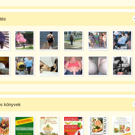
ntés
s könyvek