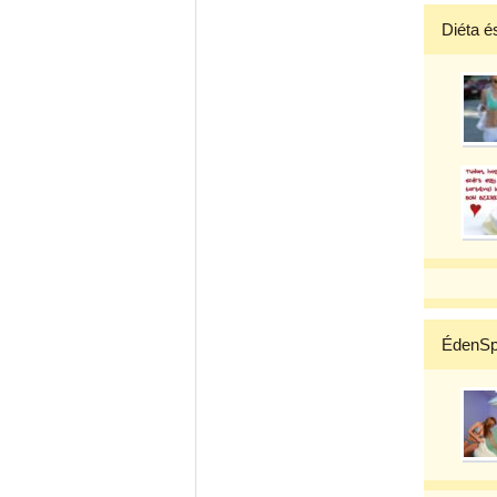
Diéta é
ÉdenSpa