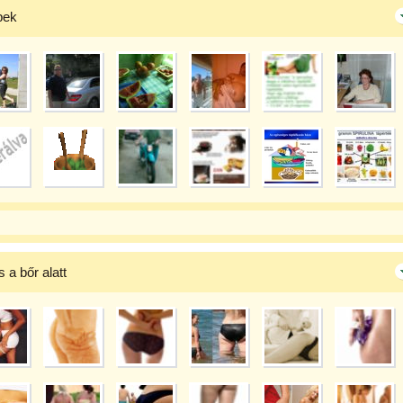
pek
 a bőr alatt