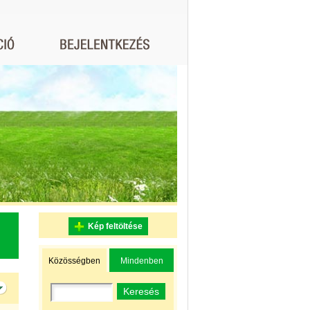
Kép feltöltése
Közösségben
Mindenben