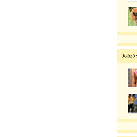
Jojózó 