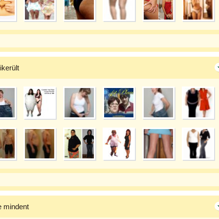
ikerült
e mindent