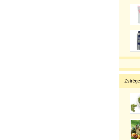
Zsírége