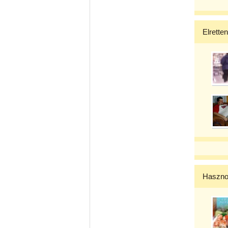
Elrette
Haszno