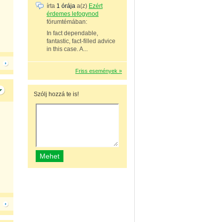
írta
1 órája
a(z)
Ezért
érdemes lefogynod
fórumtémában:
In fact dependable,
fantastic, fact-filled advice
in this case. A...
Friss események »
Szólj hozzá te is!