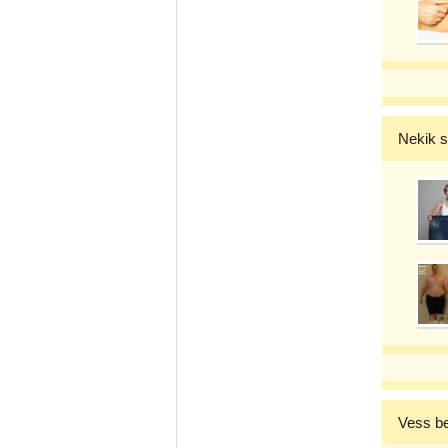
Nekik s
Vess b