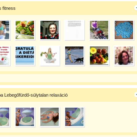
s fitness
 Lebegőfürdő-súlytalan relaxáció