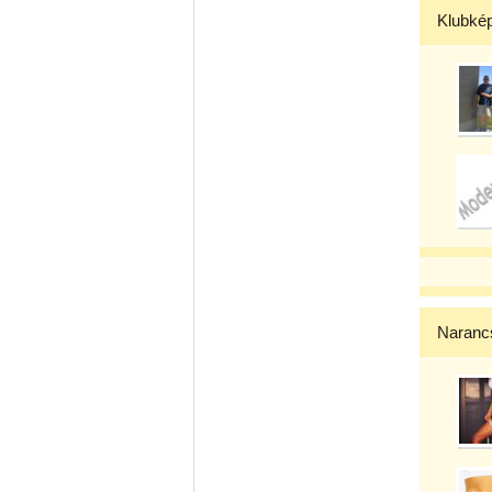
Klubké
Narancs