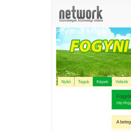
Fogyókúra klub
Nyitó
Tagok
Képek
Videók
Fogyók
http://fo
A beteg