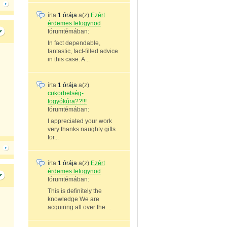
írta
1 órája
a(z)
Ezért
érdemes lefogynod
fórumtémában:
In fact dependable,
fantastic, fact-filled advice
in this case. A...
írta
1 órája
a(z)
cukorbetség-
fogyókúra??!!!
fórumtémában:
I appreciated your work
very thanks naughty gifts
for...
írta
1 órája
a(z)
Ezért
érdemes lefogynod
fórumtémában:
This is definitely the
knowledge We are
acquiring all over the ...