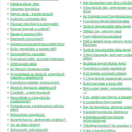
Kim Kardashian nem áll le a fűzők
Diétával túlsúly ellen
A fogyókúrás tipp, amit minden s
Végzetes fogyókúra
ismer
Helyes alvás - kisebb testsúly
Az 5 legjobb sport fogyókúrázókn
A sikeres zsírégetés titka
Fogyókúra helyett életmódváltás
Párosan még fogyni is könnyebb!
Sztárok legsokkolóbb diéta-tippjei
Hogyan fogynak a sztárok?
Diétázz úgy, mint egy pasi!
Savanyú narancs(bõr)
Fogyj hétvégi leveskúrával
Életmentõ zsírszövet?!
Ettől a diétától olyan vékony Victor
A transzzsírsavaktól hasra lehet hízni
Beckham
Evés: menekülés a gondok elõl?
Sztárok legsokkolóbb diéta-tippjei
Szenvedélyes nassolás!
3 fogyi-hazugság, amit nem szab
elhinni
Fogyatkozó kilók, duzzadó önbizalom
Brutálisat fogyott Molnár Anikó
2008 legjobb diétái
Fogyókúra csípős paprikával!
Az étkezés tízparancsolata
A 10 legjobb zsírégető zöldség
Új gondolatok az alvásról, a fogyásról,
valamint a diabéteszrõl
7 1 fogyókúrás harapnivaló uzso
Fogyókúra mûtéttel- gyomorgyûrû
Ezért karcsúak a kínai nők!
Alvásról, fogyásról, diabéteszrõl
Böjti szelek idején: méregteleníté
..?
Csípõbõl... a helyi fogyásról
5 ok, amiért nem fogysz a hasadró
Használnak-e a fogyókúrás
csodaszerek?
6 szuperfinom fogyi-reggeli
Prebiotikumok a tinédzserkori elhízás
Egy kis fogyókúra, ahogyan érde
ellen?
9 legjobb fogyókúrás élelmiszer
Egészséges fogyókúra!
A leghatásosabb fogyókúrás
Aszerint fogysz, amilyennek születsz?
gyógynövények
Jaj, de édes növény!
Túlsúllyal küzdesz? Az ananász se
Súlyozzunk: súlyzózzunk!
5 tipp a fogyókúrádhoz