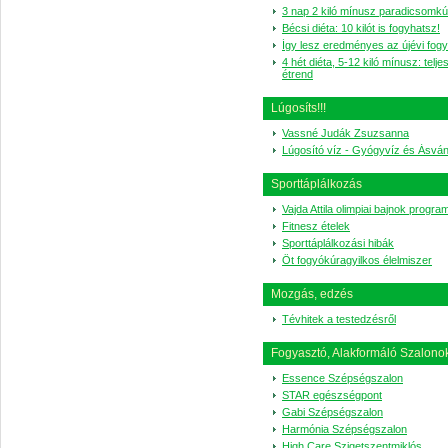
3 nap 2 kiló mínusz paradicsomkú
Bécsi diéta: 10 kilót is fogyhatsz!
Így lesz eredményes az újévi fog
4 hét diéta, 5-12 kiló mínusz: telje
étrend
Lúgosíts!!!
Vassné Judák Zsuzsanna
Lúgosító víz - Gyógyvíz és Ásvá
Sporttáplálkozás
Vajda Attila olimpiai bajnok progra
Fitnesz ételek
Sporttáplálkozási hibák
Öt fogyókúragyilkos élelmiszer
Mozgás, edzés
Tévhitek a testedzésről
Fogyasztó, Alakformáló Szalono
Essence Szépségszalon
STAR egészségpont
Gabi Szépségszalon
Harmónia Szépségszalon
High Care Szigetszentmiklós