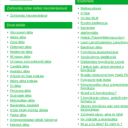
Klublinkek
Zsírbontás szike nélkül mezoterápiával
Wellnesstippek
A Titok
Zsírbontás mezoterápiával
On-line MLM
Érzelmi intelligencia
Divat diéták
Karriertipp
Vércsoport diéta
alakformálás
Atkins diéta
Holistic Pulsing(lélekmasszázs)
Zóna diéta
Lagzi Lajcsi/Galambos Lajos/fogy
Déltengeri diéta
Baktérium diéta
Mediterrán diéta
Fogyókúra akupunktúrával
90 napos diéta
Szivárványos táplálkozás
14 napos zsírcsökkentő diéta
Döbbenetes fogyókúrás sztorik
Candida diéta
7 tipikus baki, amivel elrontod a
fogyókúrát
Ananász diéta
Brutális módszerrel fogy Hajdú Pé
A Norbi Up Date kritikája
Fogyasztó teák listája
Atkins diéta kritikája
Kínszenvedést okoz a legextrém
GI diéta
fogyókúra
Perricona diéta
Mi kell a jó fogyókúrához?
Scarsdale diéta
5 fogyókúrás mítosz, amiktől még
Metropolitan-diéta
hízhatsz is
Banándiéta Japánból
Sikeres fogyókúra után sem lehet
biztonságban
A Dán Királyi Kórház diétája
Zsírégető páros: alma és fahéj
Pados diéta
Így működik a piramisdiéta
A meggondolatlan diéták hátrányai
Mi az a GI diéta? És miért jó ?
Kekwick diéta