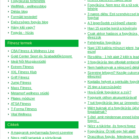
Fogyókúrás történetek
Fogyókúra: Nem tesz jót a túl sok á
WellWeb - wellnessblog
fehérje
Diétás blog
3 napos diéta: Esti szendviccsel i
Formáld testedet!
fogyhat
Egészséges fogyás blog
A 3 legerősebb zsírégető vitamin
Hány kiló vagy?
Havi 15 ezerbe kerül a kövérség
Fogyás - hízás
Csak akkor hatásos a fogyókúra,
élvezzük
Fehérjedús fogyókúra
Fitnesz termek
Napi 130 kalória mínuszt jelent, ha
CBA Fitness & Wellness Line
eszel
Gold Center Sport és Szabadidõközpont
Rizsdiéta - 1 hét alatt 2 kilót is le
Ideál Nõi Mozgásstúdió
3 fogyókúrás tipp elfoglalt ember
Extrem Fitness
Nem hatékonyak a népszerű diétá
XXL Fitness Klub
Szeretne lefogyni? Kezdje cukorra
étkezést!
Griff Fitnesz
Koplalás helyett a spirituális fogy
Jump Fitness
25 tipp a karcsúságért
Mass Fitness
Hová tűnik fogyáskor a zsír?
Metamorf wellness stúdió
Fogyjunk otthon akupunktúrával!
Pilates módszer
7 tuti fogyókúrás tipp az ünnepek
ATSA Fitness
Miért buknak el a fogyókúrás újévi
T-Forma Fittness
fogadalmak?
Vital Wellness
5 étel, amit mindennap enned kéne
fogyni ..
Cikkek
Nézz a tükörbe, és fogyni fogsz
Fogyókúra: Öt kiló egy hét alatt!
A magyarok egyharmada fogyni szeretne
Drasztikus fogyás, felesleges ön
Nincs mitõl tartaniuk a sörivóknak