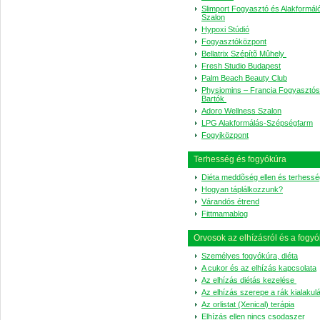
Slimport Fogyasztó és Alakformál
Szalon
Hypoxi Stúdió
Fogyasztóközpont
Bellatrix Szépítõ Mûhely
Fresh Studio Budapest
Palm Beach Beauty Club
Physiomins – Francia Fogyasztós
Bartók
Adoro Wellness Szalon
LPG Alakformálás-Szépségfarm
Fogyiközpont
Terhesség és fogyókúra
Diéta meddõség ellen és terhessé
Hogyan táplálkozzunk?
Várandós étrend
Fittmamablog
Orvosok az elhízásról és a fogyó
Személyes fogyókúra, diéta
A cukor és az elhízás kapcsolata
Az elhízás diétás kezelése
Az elhízás szerepe a rák kialaku
Az orlistat (Xenical) terápia
Elhízás ellen nincs csodaszer