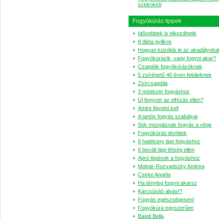
sztároktól
Fogyókúrás tippek
Idősebbek is elkezdhetik
8 diéta gyilkos
Hogyan küzdjük le az akadályoka
Fogyókúrázik, vagy fogyni akar?
Csapdák fogyókúrázóknak
5 zsírégető 40 éven felülieknek
Zsírcsapdák
3 módszer fogyáshoz
Új fegyver az elhízás ellen?
Amire figyelni kell
A tartós fogyás szabályai
Sok mozgásnak fogyás a vége
Fogyókúrás tévhitek
9 hatékony tipp fogyáshoz
6 bevált tipp éhség ellen
Apró lépések a fogyáshoz
Molnár-Rozvadszky Andrea
Csirke Angéla
Ha tényleg fogyni akarsz
Karcsúsító alvás!?
Fogyás egészségesen!
Fogyókúra egyszerűen
Bagdi Bella