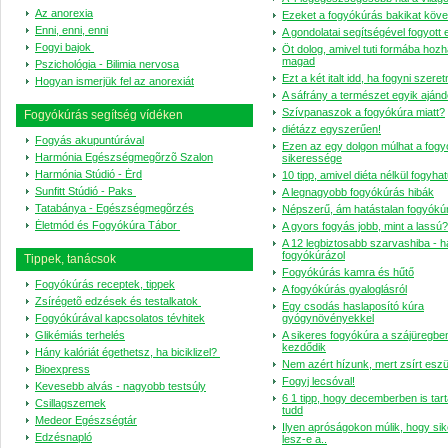
Az anorexia
Ezeket a fogyókúrás bakikat köve
Enni, enni, enni
A gondolatai segítségével fogyott 
Fogyi bajok
Öt dolog, amivel tuti formába hoz
magad
Pszichológia - Bilimia nervosa
Ezt a két italt idd, ha fogyni szeret
Hogyan ismerjük fel az anorexiát
A sáfrány a természet egyik aján
Szívpanaszok a fogyókúra miatt?
Fogyókúrás segítség vídéken
diétázz egyszerűen!
Fogyás akupuntúrával
Ezen az egy dolgon múlhat a fog
Harmónia Egészségmegõrzõ Szalon
sikeressége
Harmónia Stúdió - Érd
10 tipp, amivel diéta nélkül fogyha
Sunfitt Stúdió - Paks
A legnagyobb fogyókúrás hibák
Tatabánya - Egészségmegõrzés
Népszerű, ám hatástalan fogyókú
Életmód és Fogyókúra Tábor
A gyors fogyás jobb, mint a lassú?
A 12 legbiztosabb szarvashiba - h
fogyókúrázol
Tippek, tanácsok
Fogyókúrás kamra és hűtő
Fogyókúrás receptek, tippek
A fogyókúrás gyaloglásról
Zsírégetõ edzések és testalkatok
Egy csodás haslaposító kúra
Fogyókúrával kapcsolatos tévhitek
gyógynövényekkel
Glikémiás terhelés
A sikeres fogyókúra a szájüregbe
kezdődik
Hány kalóriát égethetsz, ha biciklizel?
Nem azért hízunk, mert zsírt esz
Bioexpress
Fogyj lecsóval!
Kevesebb alvás - nagyobb testsúly
6 1 tipp, hogy decemberben is tart
Csillagszemek
tudd
Medeor Egészségtár
Ilyen apróságokon múlik, hogy si
Edzésnapló
lesz-e a..