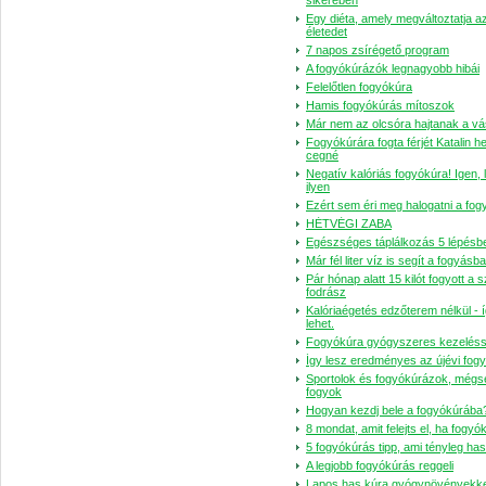
sikerében
Egy diéta, amely megváltoztatja a
életedet
7 napos zsírégető program
A fogyókúrázók legnagyobb hibái
Felelőtlen fogyókúra
Hamis fogyókúrás mítoszok
Már nem az olcsóra hajtanak a vá
Fo­gyó­kú­rára fogta fér­jét Ka­ta­lin h
cegné
Negatív kalóriás fogyókúra! Igen, 
ilyen
Ezért sem éri meg halogatni a fog
HÉTVÉGI ZABA
Egészséges táplálkozás 5 lépésb
Már fél liter víz is segít a fogyásb
Pár hónap alatt 15 kilót fo­gyott a s
fod­rász
Kalóriaégetés edzőterem nélkül - í
lehet.
Fogyókúra gyógyszeres kezeléss
Így lesz eredményes az újévi fog
Sportolok és fogyókúrázok, még
fogyok
Hogyan kezdj bele a fogyókúrába
8 mondat, amit felejts el, ha fogyó
5 fogyókúrás tipp, ami tényleg ha
A legjobb fogyókúrás reggeli
Lapos has kúra gyógynövényekke