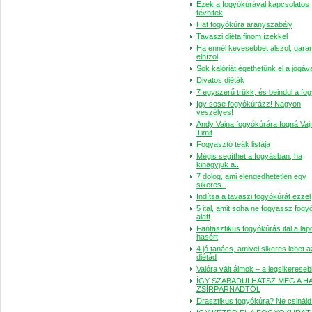
Ezek a fogyókúrával kapcsolatos
tévhitek
Hat fogyókúra aranyszabály
Tavaszi diéta finom ízekkel
Ha ennél kevesebbet alszol, garan
elhízol
Sok kalóriát égethetünk el a jógáv
Divatos diéták
7 egy­szerű trükk, és be­in­dul a fo­
Így sose fogyókúrázz! Nagyon
veszélyes!
Andy Vajna fogyókúrára fogná Vaj
Timit
Fogyasztó teák listája
Mégis segíthet a fogyásban, ha
kihagyjuk a..
7 dolog, ami elengedhetetlen egy
sikeres..
Indítsa a tavaszi fogyókúrát ezzel
5 ital, amit soha ne fogyassz fogy
alatt
Fantasztikus fogyókúrás ital a lap
hasért
4 jó tanács, amivel sikeres lehet a
diétád
Valóra vált álmok – a legsikereseb
ÍGY SZABADULHATSZ MEG A HA
ZSÍRPÁRNÁDTÓL
Drasztikus fogyókúra? Ne csináld