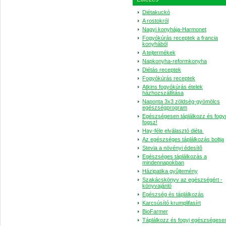
Diétakuckó
A rostokról
Nagyi konyhája-Harmonet
Fogyókúrás receptek a francia
konyhából
A tejtermékek
Napkonyha-reformkonyha
Diétás receptek
Fogyókúrás receptek
Atkins fogyókúrás ételek
házhozszállítása
Naponta 3x3 zöldség-gyömölcs
egészségprogram
Egészségesen táplálkozz és fogy
fogsz!
Hay-féle elválasztó diéta
Az egészséges táplálkozás boltja
Stevia a növényi édesítõ
Egészséges táplálkozás a
mindennapokban
Házipatika gyûjtemény
Szakácskönyv az egészségért -
könyvajánló
Egészség és táplálkozás
Karcsúsító krumplifasírt
BioFarmer
Táplálkozz és fogyj egészségese