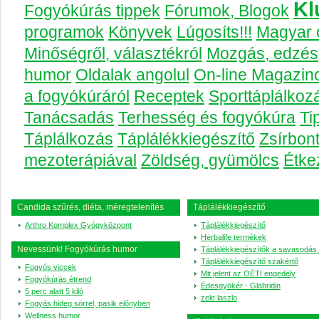
Kl
Fogyókúrás tippek
Fórumok, Blogok
programok
Könyvek
Lúgosíts!!!
Magyar 
Minőségről, választékról
Mozgás, edzés
humor
Oldalak angolul
On-line Magazin
a fogyókúráról
Receptek
Sporttáplálkoz
Tanácsadás
Terhesség és fogyókúra
Ti
Táplálkozás
Táplálékkiegészítő
Zsírbont
mezoterápiával
Zöldség, gyümölcs
Étke
Candida szűrés, diéta, méregtelenítés
Táplálékkiegészítő
Arthro Komplex Gyógyközpont
Táplálékkiegészítő
Herbalife termékek
Nevessünk! Fogyókúrás humor
Táplálékkiegészítők a savasodás 
Táplálékkiegészítő szakértő
Fogyós viccek
Mit jelent az OÉTI engedély
Fogyókúrás étrend
Édesgyökér - Glabridin
5 perc alatt 5 kiló
zele laszlo
Fogyás hideg sörrel, pasik előnyben
Wellness humor