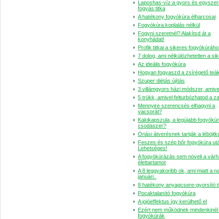
Laposhas-víz a gyors és egyszer
fogyás titka
A hatékony fogyókúra élharcosai
Fogyókúra koplalás nélkül
Fogyni szeretnél? Alakítsd át a
konyhádat!
Profik titkai a sikeres fogyókúráh
7 dolog, ami nélkülözhetetlen a si
Az ideális fogyókúra
Hogyan fogyaszd a zsírégető teá
Szu­per di­é­tás újí­tás
3 villámgyors házi módszer, amive
5 trükk, amivel felturbózhatod a z
Mennyire szerencsés elhagyni a
vacsorát?
Kakikapszula, a legújabb fogyókú
csodaszer?
Óriási átverésnek tartják a léböjtk
Feszes és szép bőr fogyókúra ut
Lehetséges!
A fogyókúrázás sem növeli a várh
élettartamot
A 8 leggyakoribb ok, ami miatt a n
januári..
8 hatékony anyagcsere-gyorsító t
Pocaktalanító fogyókúra
A jojóeffektus így kerülhető el
Ezért nem működnek mindenkinél
fogyókúrák