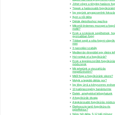
Jöhet végre a tényleg hatásos fo
Tippek a hatásosabb fogyókúráér
Így együnk anyagcserénk fokozá
Ilyen a női diéta
Diéták életstílushoz igazítva
Mikortól érdemes mozogni a fogy
mellé?
Ezek a szokások segíthetnek, ho
gyorsabban fogyj
Többet segít a séta fogyni vágyók
mint
3 nassolási szabály
Mediterrán étrenddel egy életre le
Hol rontjuk el a fogyókúrát?
Ezek a legnépszerűbb fogyókúrá
módszerek
Mit tehetünk a visszahízás
megelőzéséért?
Mitől függ a fogyókúránk sikere?
Melyik a legjobb diétás por?
Így légy úrrá a kényszeres evése
10 kalóriaszegény banánturmix
Ételek, amelyekkel lefogyhatunk
A fogyókúrák divatja
A legkárosabb fogyókúrás módsz
Élethosszig tartó fogyókúra és
jojóeffektus?
Négy hét diéta, 5-12 kiló mínusz