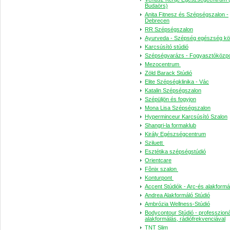
Budaörs)
Anita Fitnesz és Szépségszalon -
Debrecen
RR Szépségszalon
Ayurveda - Szépség egészség kö
Karcsúsító stúdió
Szépségvarázs - Fogyasztóközp
Mezocentrum
Zöld Barack Stúdió
Elite Szépségklinika - Vác
Katalin Szépségszalon
Szépüljön és fogyjon
Mona Lisa Szépségszalon
Hyperminceur Karcsúsító Szalon
Shangri-la formaklub
Király Egészségcentrum
Sziluett
Esztétika szépségstúdió
Orientcare
Fõnix szalon
Konturpont
Accent Stúdiók - Arc-és alakformá
Andrea Alakformáló Stúdió
Ambrózia Wellness-Stúdió
Bodycontour Stúdió - professzioná
alakformálás, rádiófrekvenciával
TNT Slim