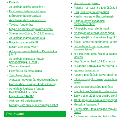
Kóstoló
Veszélyes fogyókúra
Az elhízás diétás kezelése I.
Feladta már valaha a fogyókúrázá
Ésszerûen érdemes lefogyni!
5 ital, ami segít a fogyásban
Méregtelenítési praktikák
Katalin hercegné éhezteti magát
Az elhízás diétás kezelése II.
6 tipp a testzsírszázalék
csökkentéséhez
Tavaszi fogyókúra
A 6 legjobb nyári diétás nasi
Milyen az ideális fogyókúrás diéta?
Ne legyen az étel az ellenséged!
3 hetes fogyókúra: 6-10 kiló mínusz
Nem ajánlják a drasztikus fogyókú
Az elhízás leggyakoribb oka
Ételek, amelyek segíthetnek a fo
Fogyás - csont nélkül?
Lefogyhatunk nagymamáink
Milyen a zsírleszívás?
fogyókúrájával?
A 2 legnépszerûbb diéta - De melyik a
Itt a legújabb Insta-őrület: a köldök
jobb?
kihívás
Az elhízás logikája a fogyás
Napi 3 pohár, heti 1,5 kiló mínusz!
pszichológiája (1. rész)
Hullahopp karikával a zsírpárnák e
Tilos az éhezés!
Így fuss, hogy fogyj!
Fogyókúra és diéta alapjai
A gyors fogyókúrák kövérebbé te
Túlsúly(os) bajok
5 furcsa reggeli szokás, ami elhí
A divatos fogyókúrák következményei
vezet
Narancsbõr - a ragaszkodó ellenség
2020 legelképesztőbb fogyásai
Az elhízás logikája a fogyás
Kipróbáltunk 5 különböző fogyókúr
pszichológiája (2. rész)
Ezek voltak 2018 legtrendibb diétái
Fogyókúra (HAON)
10 ok, hogy ne csak a szépségért
Alakformáló cellulitkezelés
Megállt a fogyásod?
Néhány kilós túlsúly is veszélyes lehet
8 órás diéta - Itt a legújabb fogyó
őrület
Evészavarok
A 4 legegészségesebb hal a világ