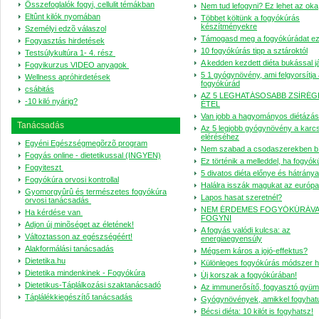
Összefoglalók fogyi, cellulit témákban
Nem tud lefogyni? Ez lehet az oka
Eltûnt kilók nyomában
Többet költünk a fogyókúrás
készítményekre
Személyi edzõ válaszol
Támogasd meg a fogyókúrádat ez
Fogyasztás hirdetések
10 fogyókúrás tipp a sztároktól
Testsúlykultúra 1- 4. rész
A kedden kezdett diéta bukással j
Fogyikurzus VIDEO anyagok
5 1 gyógynövény, ami felgyorsítja
Wellness apróhirdetések
fogyókúrád
csábitás
AZ 5 LEGHATÁSOSABB ZSÍRÉ
-10 kiló nyárig?
ÉTEL
Van jobb a hagyományos diétázás
Tanácsadás
Az 5 legjobb gyógynövény a karc
eléréséhez
Egyéni Egészségmegõrzõ program
Nem szabad a csodaszerekben bí
Fogyás online - dietetikussal (INGYEN)
Ez történik a melleddel, ha fogyók
Fogyiteszt
5 divatos diéta előnye és hátránya
Fogyókúra orvosi kontrollal
Halálra isszák magukat az európa
Gyomorgyûrû és természetes fogyókúra
Lapos hasat szeretnél?
orvosi tanácsadás
NEM ÉRDEMES FOGYÓKÚRÁVA
Ha kérdése van
FOGYNI
Adjon új minõséget az életének!
A fogyás valódi kulcsa: az
Változtasson az egészségéért!
energiaegyensúly
Alakformálási tanácsadás
Mégsem káros a jojó-effektus?
Dietetika.hu
Különleges fogyókúrás módszer h
Dietetika mindenkinek - Fogyókúra
Új korszak a fogyókúrában!
Dietetikus-Táplálkozási szaktanácsadó
Az immunerősítő, fogyasztó gyüm
Táplálékkiegészítő tanácsadás
Gyógynövények, amikkel fogyhat
Bécsi diéta: 10 kilót is fogyhatsz!