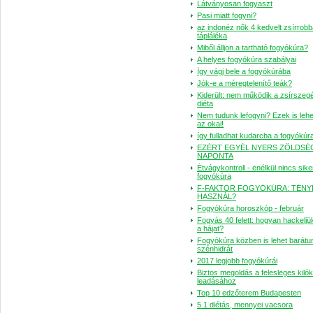
Látványosan fogyaszt
Pasi miatt fogyni?
az indonéz nők 4 kedvelt zsírrobb
tápláléka
Miből álljon a tartható fogyókúra?
A helyes fogyókúra szabályai
Így vágj bele a fogyókúrába
Jók-e a méregtelenítő teák?
Kiderült: nem működik a zsírszeg
diéta
Nem tudunk lefogyni? Ezek is leh
az okai!
így fulladhat kudarcba a fogyókúr
EZÉRT EGYÉL NYERS ZÖLDSÉ
NAPONTA
Étvágykontroll - enélkül nincs sik
fogyókúra
F-FAKTOR FOGYÓKÚRA: TÉNY
HASZNÁL?
Fogyókúra horoszkóp - február
Fogyás 40 felett: hogyan hackelj
a hájat?
Fogyókúra közben is lehet barátu
szénhidrát
2017 legjobb fogyókúrái
Biztos megoldás a felesleges kilók
leadásához
Top 10 edzőterem Budapesten
5 1 diétás, mennyei vacsora